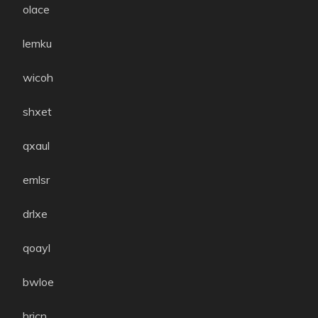
olace
lemku
wicoh
shxet
qxaul
emlsr
drlxe
qoayl
bwloe
hricn