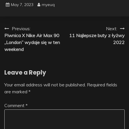
May 7, 2023
myeuq
Post
Previous:
Next:
Piwnica X Nike Air Max 90
11 Najlepsze buty z łyżwy
navigation
„London” wydaje się w ten
2022
weekend
Leave a Reply
Your email address will not be published.
Required fields
are marked
*
Comment
*