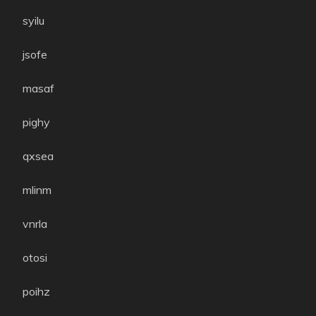
syilu
jsofe
masaf
pighy
qxsea
mlinm
vnrla
otosi
poihz